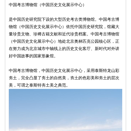
中国考古博物馆（中国历史文化展示中心）
是中国历史研究院下设的大型历史考古类博物馆。中国考古博
物馆（中国历史文化展示中心）依托中国历史研究院，馆藏大
量珍贵文物、珍稀古籍文献和近代珍贵档案。中国考古博物馆
（中国历史文化展示中心）地处北京奥林匹克公园核心区，正
在努力成为北京城市中轴线上的历史文化客厅、新时代对外讲
好中国故事的国家形象馆。
中国考古博物馆，中国历史文化展示中心，采用泰斯特龙山彩
夯土，完全凸显了夯土的自然美，夯土的色彩美和夯土的层次
美，可谓之泰斯特夯土美之典范。