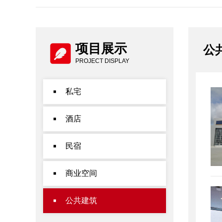
项目展示
公
PROJECT DISPLAY
私宅
酒店
民宿
商业空间
公共建筑